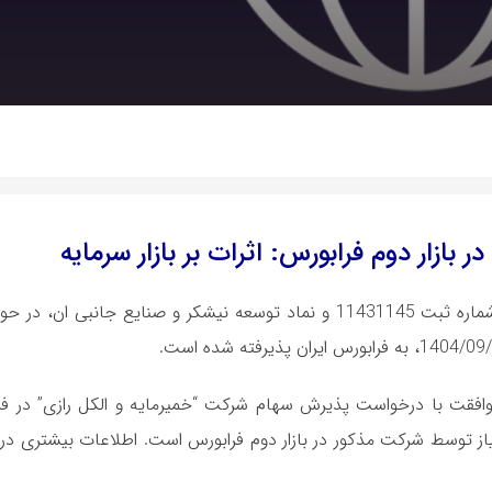
ازار دوم فرابورس: اثرات بر بازار سرمایه
شرکت توسعه نیشکر و صنایع جانبی ان با شماره ثبت 11431145 و نماد توسعه نیشکر و صنایع جان
ی مهم، در تاریخ 1404/02/10، خبر اعلام موافقت با درخواست پذیرش سهام شرکت “خمیرمایه و الکل رازی” 
یاز توسط شرکت مذکور در بازار دوم فرابورس است. اطلاعات بیشتری در 