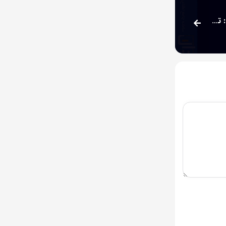
کاهش سطح افشای اطلاعات در شرکت نساجی بابکان: تغییر از سطح الف به ب