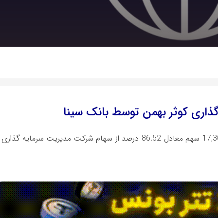
ذاری کوثر بهمن توسط بانک سینا
شرح فرآیند مزایده این است که 17,305,460,000 سهم معادل 86.52 درصد از سهام شرکت مدیریت س