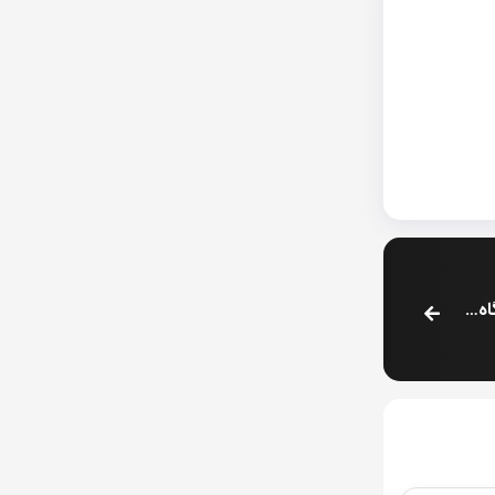
ورود رسمی PSG به دنیای بیت‌کوین؛ خزانه‌داری باشگاه با ارز دیجیتال پر شد