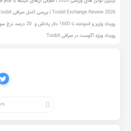
برترین توکن های ورزشی 2026 | معرفی ارزهای مرتبط با جام جهانی در صرافی Toobit
Toobit Exchange Review 2026 | بررسی کامل صرافی Toobit و شرایط استفاده کاربران ایرانی
رویداد واریز و اندوخته تا 1600 دلار پاداش و 20 درصد نرخ سود سالانه و گردونه شانس تضمینی
رویداد ویژه آگوست در صرافی Toobit
کپی لینک