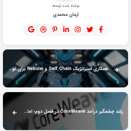
نوشته شده توسط:
ارمان محمدی
همکاری استراتژیک Self Chain و Nebulai برای توسعه دسترسی به هوش مصنوعی غیرمتمرکز
رشد چشمگیر درآمد CoreWeave در فصل دوم؛ اما چالش‌های سودآوری پابرجاست