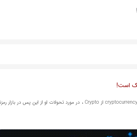
یک است!
یکی از تحلیلگران محبوب جهان cryptocurrency ، IL Capo از Crypto ، در مورد تحولات او از این