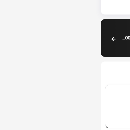
ماجرای عجیب Hulezhi؛ نهنگ چینی قبل از سقوط، 2000+ ETH بخشید