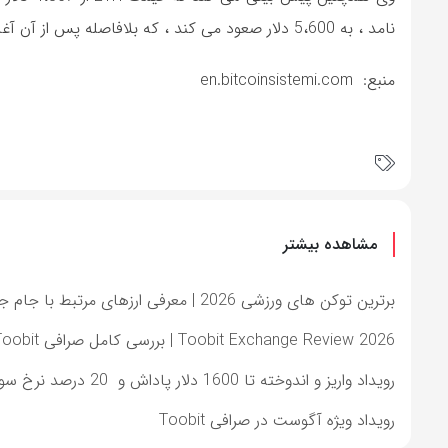
نامد ، به 5،600 دلار صعود می کند ، که بلافاصله پس از آن آغاز می شود.
منبع: en.bitcoinsistemi.com
مشاهده بیشتر
برترین توکن های ورزشی 2026 | معرفی ارزهای مرتبط با جام جهانی در صرافی Toobit
Toobit Exchange Review 2026 | بررسی کامل صرافی Toobit و شرایط استفاده کاربران ایرانی
رویداد واریز و اندوخته تا 1600 دلار پاداش و 20 درصد نرخ سود سالانه و گردونه شانس تضمینی
رویداد ویژه آگوست در صرافی Toobit