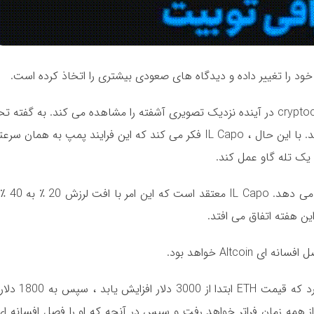
در آخرین بیانیه خود ، نام معروف فکر می کند که بازار cryptocurrency در آینده نزدیک تصویری آشفته را مشاهده می کند.
است به زودی یک روند پمپ سریع به رهبری بیت کوین رخ دهد. با این حال ، IL Capo فکر می کند که این فرایند
یک تله گاو عمل کند.
به گفته تحلیلگر ، ب
این هفته اتفاق می افتد.
Alt خواهد بود.
به طور خاص برای اتریوم صحبت می ک