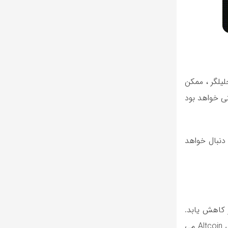
 به گفته تحلیلگر ، ممکن
 پمپ به همان سرعتی خواهد بود
ه زودی یک تله تله گاو نر 5 ٪ تا 10 ٪ رخ می دهد. IL Capo معتقد است که این امر با افت لرزش 20 ٪ به 40 ٪ دنبال خواهد
ند ، IL Capo انتظار دارد که قیمت ETH ابتدا از 3000 دلار افزایش یابد ، سپس به 1800 دلار کاهش یابد.
وی همچنین پیش بینی می کند که قیمت ETH از 4،867 دلار از همه زمان فراتر خواهد رفت و سپس در آنچه که او را فصل افسانه ای Altcoin می