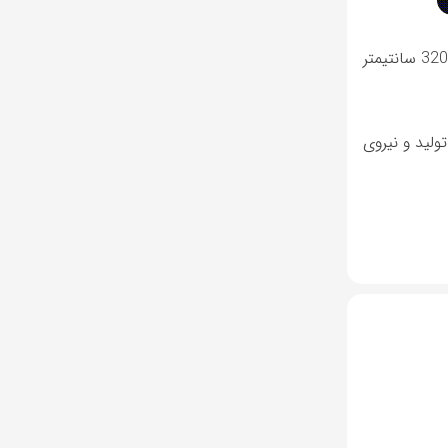
این طرح با عنوان “پروژه اسلب” از تاریخ 20 دی ماه 1400 به بهره برداری رسیده است و ظرفیت تولید کاشی با ابعاد 80*80 الی 160*320 سانتیمتر
ولید و نیروی