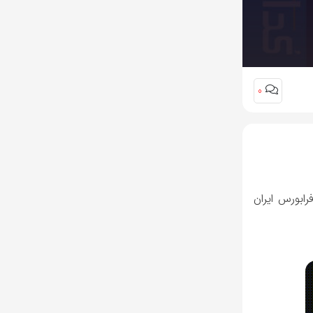
0
 یزد با سرمایه ثبت شده 6,700,000 ریال، نماد تجاری KPRSPLS، در فرابورس ایران