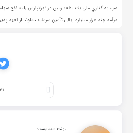
سرمايه گذاري ملي يك قطعه زمين در تهرانپارس را به نفع سهامد
درآمد چند هزار میلیارد ریالی تأمین سرمایه دماوند از تعهد پذیر
کپی لینک
نوشته شده توسط: