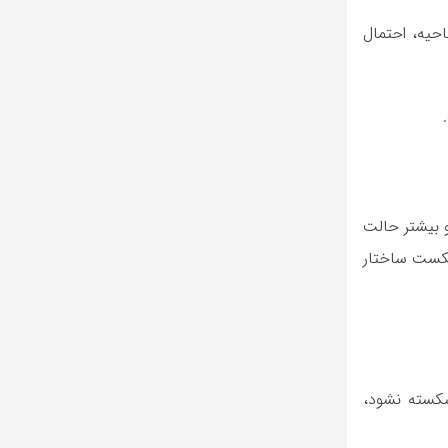
این ناحیه، احتمال
و بیشتر حالت
 شکست ساختار
نی که محدوده 0.601 دلار به سمت بالا شکسته نشود،