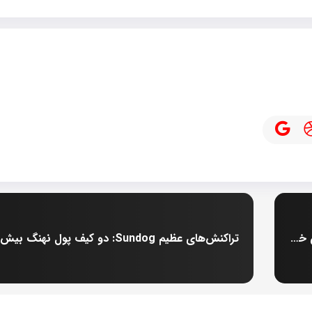
استراتژی موفق MicroStrategy: 555450 بیت‌کوین خریداری شده با سود 4.2 میلیارد دلار