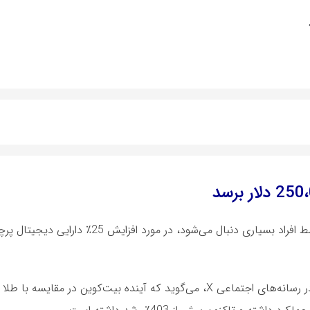
یک تحلیلگر cryptocurrency معروف که توسط افراد بسیاری دنبال می‌شود، در مو
تحلیلگر با اسم مستعار Kaleo و بیش از 697،200 دنبال‌کننده در رسانه‌های اجتماعی X، می‌گوید که آینده بیت‌کوین در مقایسه