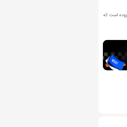
وداً 250،000 دلار برسد. او همچنین افزوده است که