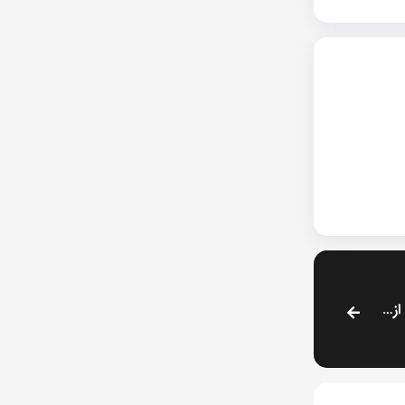
تراکنش‌های عظیم Sundog: دو کیف پول نهنگ بیش از 40 میلیون نشانه را جمع‌آوری کردند