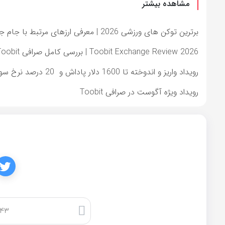
مشاهده بیشتر
برترین توکن های ورزشی 2026 | معرفی ارزهای مرتبط با جام جهانی در صرافی Toobit
Toobit Exchange Review 2026 | بررسی کامل صرافی Toobit و شرایط استفاده کاربران ایرانی
رویداد واریز و اندوخته تا 1600 دلار پاداش و 20 درصد نرخ سود سالانه و گردونه شانس تضمینی
رویداد ویژه آگوست در صرافی Toobit
کپی لینک