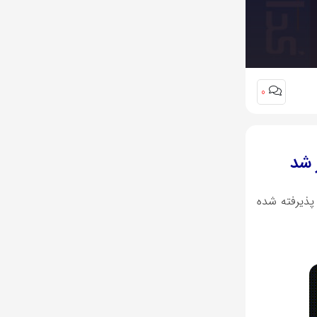
0
 شد
و کد صنعت (ISIC) 401008، در بورس تهران پذیرفته شده