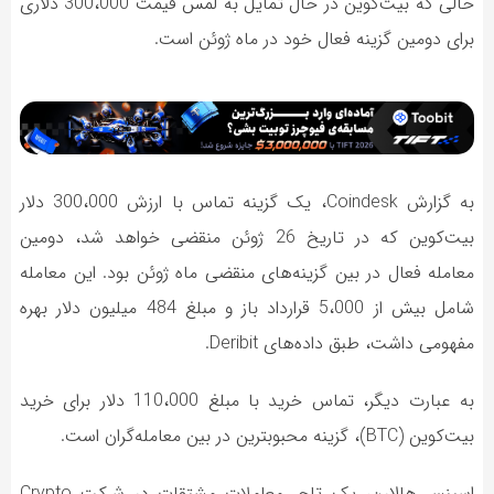
حالی که بیت‌کوین در حال تمایل به لمس قیمت 300،000 دلاری
برای دومین گزینه فعال خود در ماه ژوئن است.
به گزارش Coindesk، یک گزینه تماس با ارزش 300،000 دلار
بیت‌کوین که در تاریخ 26 ژوئن منقضی خواهد شد، دومین
معامله فعال در بین گزینه‌های منقضی ماه ژوئن بود. این معامله
شامل بیش از 5،000 قرارداد باز و مبلغ 484 میلیون دلار بهره
مفهومی داشت، طبق داده‌های Deribit.
به عبارت دیگر، تماس خرید با مبلغ 110،000 دلار برای خرید
بیت‌کوین (BTC)، گزینه محبوبترین در بین معامله‌گران است.
اسپنسر هالارن، یک تاجر معاملات مشتقات در شرکت Crypto