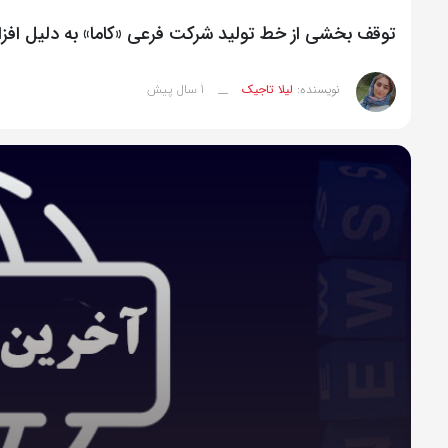
توقف بخشی از خط تولید شرکت فرعی «کاما» به دلیل افز
1 سال پیش
نویسنده:
لیلا تاجیک
__