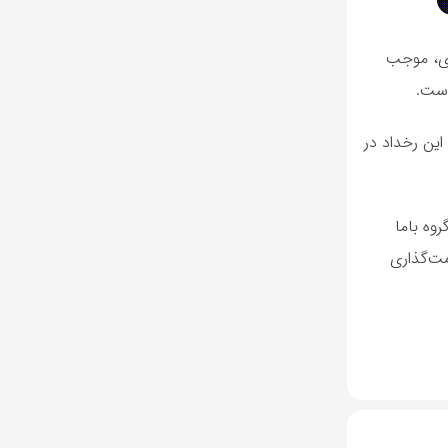
وی، موجب
است.
ین رخداد در
وه باما
مت‌گذاری