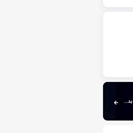
افشای معامله اشخاص وابسته توسط پتروشیمی شیراز بدون اثر مالی قابل توجه