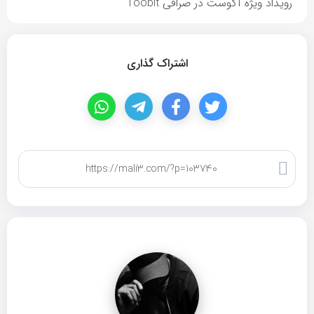
رویداد ویژه آگوست در صرافی Toobit
اشتراک گذاری
کپی لینک