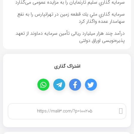
سرمايه گذاري سليم تارنمايان را به مزایده عمومی می‌گذارد
سرمايه گذاري ملي يك قطعه زمين در تهرانپارس را به نفع
سهامدار عمده واگذار كرد
درآمد چند هزار میلیارد ریالی تأمین سرمایه دماوند از تعهد
پذیره‌نویسی اوراق دولتی
اشتراک گذاری
کپی لینک