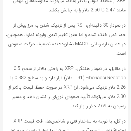
XRP از منطقه کنونی بالاتر بماند، می‌تواند مقاومت‌های مهمی
مانند 2.47 تا 2.50 دلار را به چالش بکشد.
در نمودار 30 دقیقه‌ای، RSI پس از نزدیک شدن به مرز بیش از
حد، کمی خنک شده و اما هنوز تغییر تندی وارونه ندارد. همچنین،
در همان بازه زمانی، MACD نشان‌دهنده تضعیف حرکت صعودی
است.
در مقابل، در نمودار هفتگی، XRP به راحتی بالاتر از سطح 0.5
Fibonacci Reaction (1.91 دلار) قرار دارد و به سطح 0.382 با
2.26 دلار نزدیک می‌شود. ارز XRP در صورت حفظ قیمت بالاتر از
2.30 دلار، می‌تواند تأیید صعودی قوی‌ای را نشان دهد و مسیر
رسیدن به 2.69 دلار را باز کند.
در کل، با توجه به ساختار فنی و شاخص‌ها، افت قیمت XRP
احتمالاً ناشی از سودآوری پس از حرکت پارابولیک است و به نظر